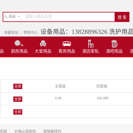
商品
设备用品：13828896326 洗护用品：
收藏本站
|
帮助中心
品
厨房用品
大堂用品
客房用品
酒店家私
酒吧用品
全部
五星级
四星级
0-99
100-999
全部
全部
到高
价格从高到低
按销量排列