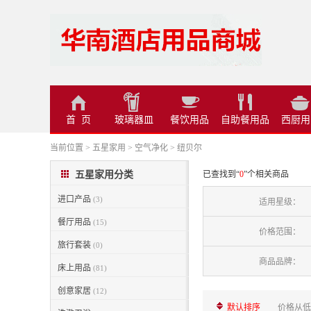
首 页
玻璃器皿
餐饮用品
自助餐用品
西厨用
当前位置
>
五星家用
>
空气净化
>
纽贝尔
五星家用分类
已查找到“
0
”个相关商品
进口产品
(3)
适用星级：
餐厅用品
(15)
价格范围：
旅行套装
(0)
商品品牌：
床上用品
(81)
创意家居
(12)
默认排序
价格从低