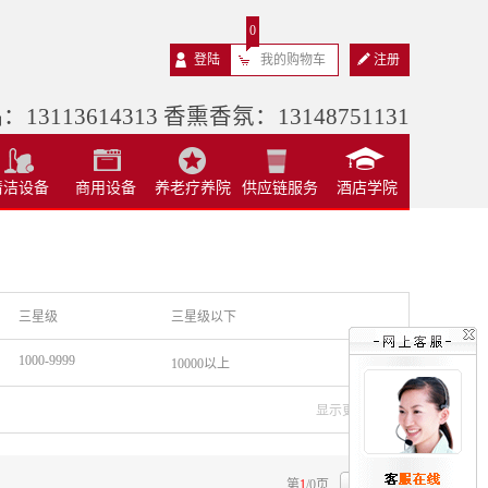
0
登陆
我的购物车
注册
13113614313 香熏香氛：13148751131
清洁设备
商用设备
养老疗养院
供应链服务
酒店学院
三星级
三星级以下
1000-9999
10000以上
显示更多品牌>
第
1
/
0
页