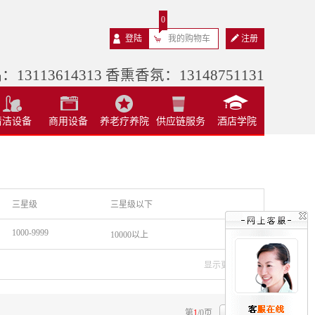
0
登陆
我的购物车
注册
13113614313 香熏香氛：13148751131
清洁设备
商用设备
养老疗养院
供应链服务
酒店学院
三星级
三星级以下
1000-9999
10000以上
显示更多品牌>
第
1
/
0
页