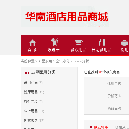
首 页
玻璃器皿
餐饮用品
自助餐用品
西厨用
当前位置
>
五星家用
>
空气净化
>
Povos奔腾
五星家用分类
已查找到“
0
”个相关商品
进口产品
(3)
适用星级：
餐厅用品
(15)
价格范围：
旅行套装
(0)
商品品牌：
床上用品
(81)
创意家居
(12)
默认排序
价格从低