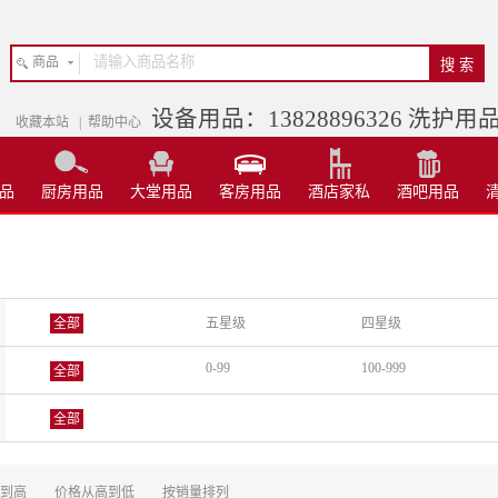
商品
设备用品：13828896326 洗护用品：
收藏本站
|
帮助中心
品
厨房用品
大堂用品
客房用品
酒店家私
酒吧用品
全部
五星级
四星级
0-99
100-999
全部
全部
到高
价格从高到低
按销量排列