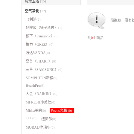
洗漱卫浴
(15)
空气净化
(12)
飞利浦
(2)
很抱歉，没有
畅呼吸（锤子科技）
(1)
松下（Panasonic）
(0)
共
0
个商品
格力（GREE）
(0)
万达VANDA
(0)
夏普（SHARP）
(0)
三星（SAMSUNG）
(0)
SOMPUTON新松
(9)
HealthPro
(0)
大金（DAIKIN）
(0)
MFRESH净美仕
(0)
Midea美的
Povos奔腾
(0)
(0)
TCL
(0)
纽贝尔
(0)
MORAL/摩瑞尔
(0)