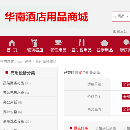
商品
收藏本站
首 页
玻璃器皿
餐饮用品
自助餐用品
西厨用品
厨房
当前位置
>
商用设备
>
特色商务赠品
商用设备分类
已查找到“
0
”个相关商品
高端商务礼品
(35)
适用星级：
全部
办公电热水壶
(5)
价格范围：
全部
办公用纸
(6)
商品品牌：
全部
办公设备
(6)
商用洗衣设备
(20)
默认排序
价格从低到高
价