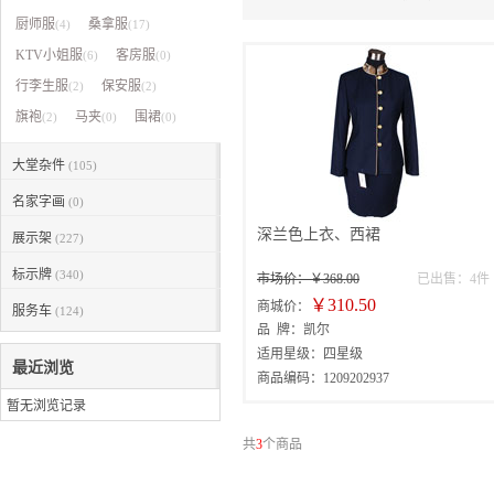
厨师服
桑拿服
(4)
(17)
KTV小姐服
客房服
(6)
(0)
行李生服
保安服
(2)
(2)
旗袍
马夹
围裙
(2)
(0)
(0)
大堂杂件
(105)
名家字画
(0)
深兰色上衣、西裙
展示架
(227)
标示牌
(340)
市场价：￥368.00
已出售：4件
￥310.50
商城价：
服务车
(124)
品 牌：凯尔
适用星级：四星级
最近浏览
商品编码：1209202937
暂无浏览记录
共
3
个商品