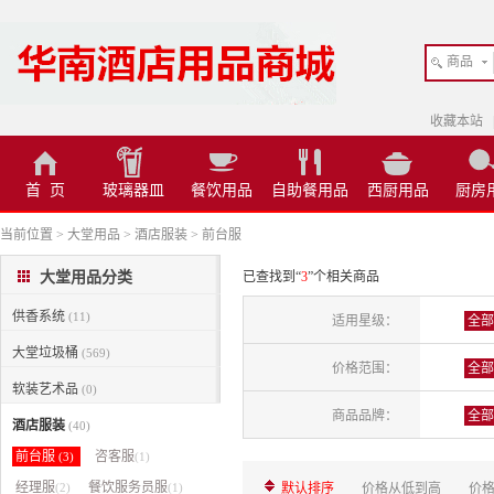
商品
收藏本站
首 页
玻璃器皿
餐饮用品
自助餐用品
西厨用品
厨房
当前位置
>
大堂用品
>
酒店服装
>
前台服
大堂用品分类
已查找到“
3
”个相关商品
供香系统
(11)
适用星级：
全部
大堂垃圾桶
(569)
价格范围：
全部
软装艺术品
(0)
商品品牌：
全部
酒店服装
(40)
前台服
咨客服
(3)
(1)
经理服
餐饮服务员服
(2)
(1)
默认排序
价格从低到高
价