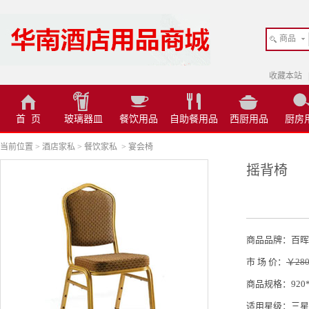
商品
收藏本站
首 页
玻璃器皿
餐饮用品
自助餐用品
西厨用品
厨房
当前位置
>
酒店家私
>
餐饮家私
>
宴会椅
摇背椅
商品品牌：百晖
市 场 价：
￥280
商品规格：920*4
适用星级：三星