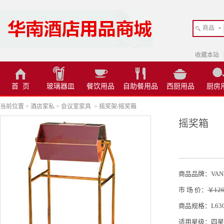
商品
收藏本站
首 页
玻璃器皿
餐饮用品
自助餐用品
西厨用品
厨房
当前位置
>
酒店家私
>
会议室家具
>
摇奖架/摇奖箱
摇奖箱
商品品牌：VAN
市 场 价：
￥126
商品规格：L630*
适用星级：四星